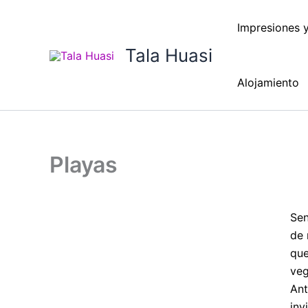
Ir
al
Impresiones 
contenido
Tala Huasi
Alojamiento
Playas
Sen
de 
que
veg
Ant
inv