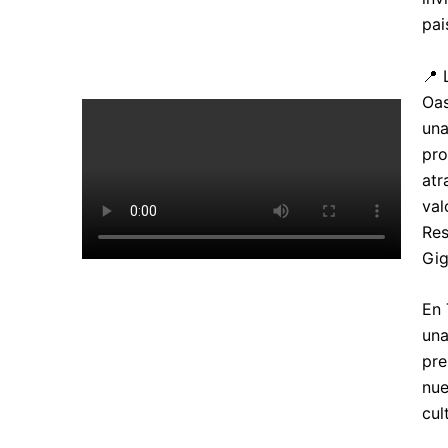
pai
📍 
Oas
una
pro
atr
val
Res
Gig
En 
una
pre
nue
cul