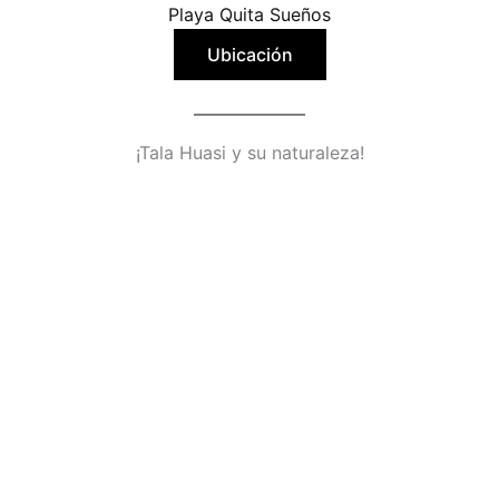
Playa Quita Sueños
Ubicación
¡Tala Huasi y su naturaleza!